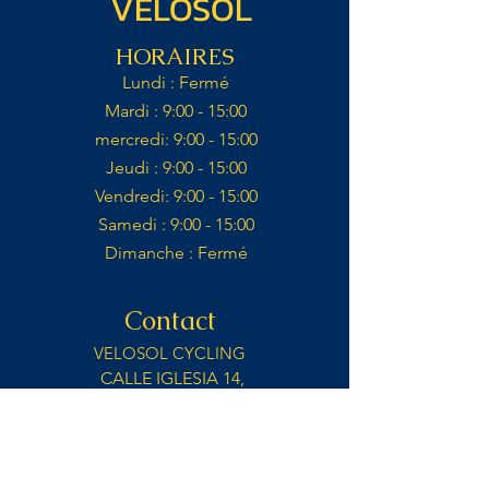
VELOSOL
HORAIRES
Lundi : Fermé​
Mardi : 9:00 - 15:00​​
mercredi: 9:00 - 15:00​
Jeudi : 9:00 - 15:00​
Vendredi: 9:00 - 15:00​
Samedi : 9:00 - 15:00​
Dimanche : Fermé​
Contact
VELOSOL CYCLING
CALLE IGLESIA 14,
03727, JALON
ALICANTE, ES
info@velosolcycling.com